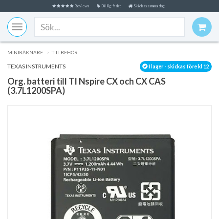
Reviews
Billig frakt
Skickas samma dag
Toggle
navigation
MINIRÄKNARE
TILLBEHÖR
TEXAS INSTRUMENTS
I lager - skickas före kl 12
Org. batteri till TI Nspire CX och CX CAS
(3.7L1200SPA)