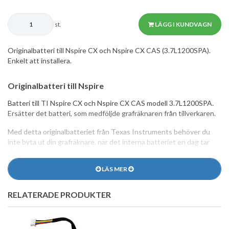
st.
LÄGG I KUNDVAGN
Originalbatteri till Nspire CX och Nspire CX CAS (3.7L1200SPA).
Enkelt att installera.
Originalbatteri till Nspire
Batteri till TI Nspire CX och Nspire CX CAS modell 3.7L1200SPA.
Ersätter det batteri, som medföljde grafräknaren från tillverkaren.
Med detta originalbatteriet från Texas Instruments behöver du
inte byta ut din grafräknare, när det interna batteriet en dag tar
slut.
LÄS MER
Batteriet är originalet från Texas Instruments, och att är mycket
enkelt att byta.
RELATERADE PRODUKTER
Så här byter du batteri till Nspire CX och CX CAS
Om det interna batteriet i din Nspire grafräknare är slut, är det
enkelt att byta ut det mot ett nytt: