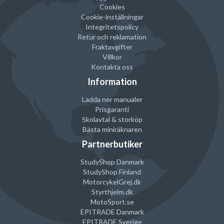
Cookies
Cookie-inställningar
Integritetspolicy
Retur och reklamation
Fraktavgifter
Villkor
Kontakta oss
Information
Ladda ner manualer
Prisgaranti
Skolavtal & storköp
Bästa miniräknaren
Partnerbutiker
StudyShop Danmark
StudyShop Finland
MotorcykelGrej
.dk
Styrthjelm
.dk
MotoSport.se
EPITRADE Danmark
EPITRADE Sverige