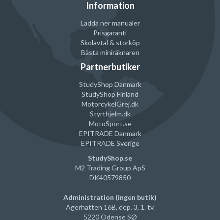
Information
Ladda ner manualer
Prisgaranti
Skolavtal & storköp
Bästa miniräknaren
Partnerbutiker
StudyShop Danmark
StudyShop Finland
MotorcykelGrej
.dk
Styrthjelm
.dk
MotoSport.se
EPITRADE Danmark
EPITRADE Sverige
StudyShop.se
M2 Trading Group ApS
DK40579850
Administration (ingen butik)
Agerhatten 16B, dep. 3, 1. tv.
5220 Odense SØ