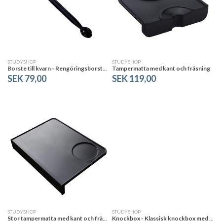
STUDYSHOP
STUDYSHOP
Borste till kvarn - Rengöringsborste för espressomaskin
Tampermatta med kant och fräsning
SEK 79,00
SEK 119,00
STUDYSHOP
STUDYSHOP
Stor tampermatta med kant och fräsning
Knockbox - Klassisk knockbox med rör i mitten