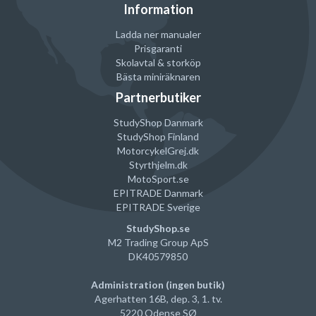
Information
Ladda ner manualer
Prisgaranti
Skolavtal & storköp
Bästa miniräknaren
Partnerbutiker
StudyShop Danmark
StudyShop Finland
MotorcykelGrej
.dk
Styrthjelm
.dk
MotoSport.se
EPITRADE Danmark
EPITRADE Sverige
StudyShop.se
M2 Trading Group ApS
DK40579850
Administration (ingen butik)
Agerhatten 16B, dep. 3, 1. tv.
5220 Odense SØ