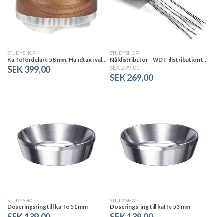
Vi samlar och bearbetar din personliga data i följande
syften:
Analytics & Marketing
.
STUDYSHOP
STUDYSHOP
Läs mer
OK
Kaffefördelare 58 mm. Handtag i valnöt. Justerbar höjd.
Nåldistributör - WDT distribution tool
SEK 399,00
SEK 299,00
SEK 269,00
STUDYSHOP
STUDYSHOP
Doseringsring till kaffe 51 mm
Doseringsring till kaffe 53 mm
SEK 139,00
SEK 139,00