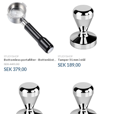
STUDYSHOP
STUDYSHOP
Bottomless portafilter - Bottenlöst portafilter 58 mm. med två öron
Tamper 51 mm i stål
SEK 449,00
SEK 189,00
SEK 379,00