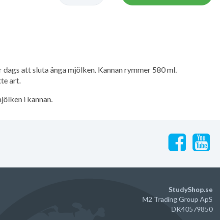
 dags att sluta ånga mjölken. Kannan rymmer 580 ml.
te art.
jölken i kannan.
StudyShop.se
M2 Trading Group ApS
DK40579850