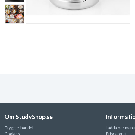
Om StudyShop.se
Informati
Trygg e-handel
Ladda ner manu
Cookies
Prisgaranti