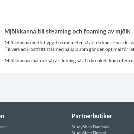
Mjölkkanna till steaming och foaming av mjölk
Mjölkkanna med inbyggd termometer så att du kan se när det är
Tillverkad i rostfritt stål med hällpip som gör den optimal för lat
Mjölkkannan har också rätt lutning så att du enkelt kan rotera m
on
Partnerbutiker
aler
StudyShop Danmark
StudyShop Finland