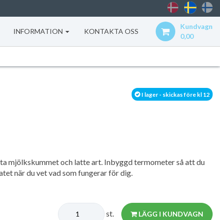
Kundvagn
INFORMATION
KONTAKTA OSS
0,00
I lager - skickas före kl 12
kta mjölkskummet och latte art. Inbyggd termometer så att du
et när du vet vad som fungerar för dig.
st.
LÄGG I KUNDVAGN