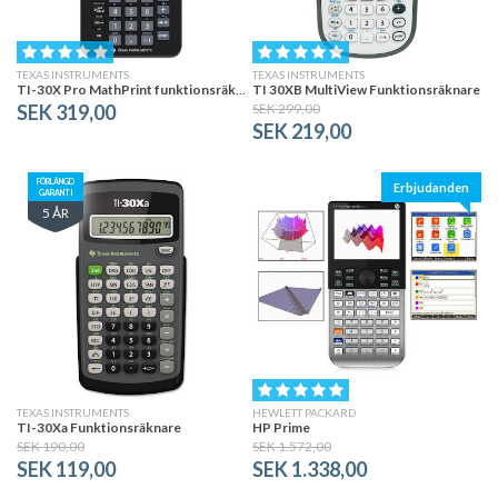
TEXAS INSTRUMENTS
TEXAS INSTRUMENTS
TI-30X Pro MathPrint funktionsräknare
TI 30XB MultiView Funktionsräknare
SEK 319,00
SEK 299,00
SEK 219,00
FÖRLÄNGD
Erbjudanden
GARANTI
5 ÅR
TEXAS INSTRUMENTS
HEWLETT PACKARD
TI-30Xa Funktionsräknare
HP Prime
SEK 190,00
SEK 1.572,00
SEK 119,00
SEK 1.338,00