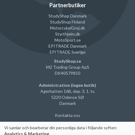
Partnerbutiker
StudyShop Danmark
StudyShop Finland
MotorcykelGrej
.dk
Styrthjelm
.dk
MotoSport.se
EPITRADE Danmark
EPITRADE Sverige
StudyShop.se
M2 Trading Group ApS
DK40579850
Administration (ingen butik)
Agerhatten 16B, dep. 3, 1. tv.
5220 Odense SØ
Danmark
Kontakta oss
Vi samlar och bearbetar din personliga data i följande syften:
Analytics & Marketing
.