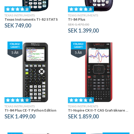
TEXAS INSTRUMENTS
TEXAS INSTRUMENTS
Texas Instruments TI-82 STATS
TI-84 Plus
SEK 749,00
SEK 1.470,00
SEK 1.399,00
FÖRLÄNGD
FÖRLÄNGD
GARANTI
GARANTI
5 ÅR
5 ÅR
TEXAS INSTRUMENTS
TEXAS INSTRUMENTS
TI-84 Plus CE-T Python Edition
TI-Nspire CX II-T CAS Grafräknare + Programvara
SEK 1.499,00
SEK 1.859,00