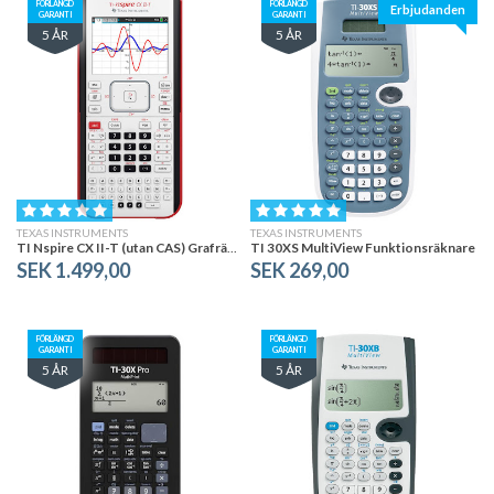
FÖRLÄNGD
FÖRLÄNGD
Erbjudanden
GARANTI
GARANTI
5 ÅR
5 ÅR
TEXAS INSTRUMENTS
TEXAS INSTRUMENTS
TI Nspire CX II-T (utan CAS) Grafräknare + Programvara
TI 30XS MultiView Funktionsräknare
SEK 1.499,00
SEK 269,00
FÖRLÄNGD
FÖRLÄNGD
GARANTI
GARANTI
5 ÅR
5 ÅR