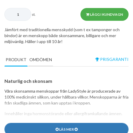
st.
LÄGG I KUNDVAGN
Jämfört med traditionella mensskydd (som t ex tamponger och
bindor) är en menskopp både skonsammare, billigare och mer
miljövänlig. Håller i upp till 10 år!
PRISGARANTI
PRODUKT
OMDÖMEN
Naturlig och skonsam
Våra skonsamma menskoppar från LadyStyle är producerade av
100% medicinskt silikon, under hållbara villkor. Menskopparna är fria
från skadliga ämnen, som kan upptas i kroppen.
Innehåller inga hormonstörande eller allergiframkallande ämnen.
Fördelar
LÄS MER