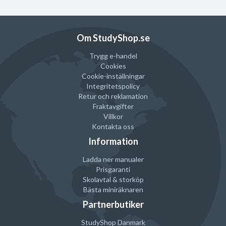
Ung kvinna, har inte fött
A
A (eller B)
Ung kvinna, har fött
A (eller B)
B (eller A)
Vuxen kvinna, har inte fött
A
B (eller A)
Om StudyShop.se
Vuxen kvinna, har fött
A (eller B)
B
Trygg e-handel
Aktiv idrottsutövare (t ex
A
A
Cookies
pilates, yoga)
Cookie-inställningar
Kort vagina/nedsjunken
A
A
Integritetspolicy
livmoder
Retur och reklamation
Känsligt underliv/urinblåsa
A
A
Fraktavgifter
Villkor
I förpackningen medföljer:
Kontakta oss
Information
En naturlig och skonsam menskopp.
Ladda ner manualer
Prisgaranti
Skolavtal & storköp
Bästa miniräknaren
Partnerbutiker
StudyShop Danmark