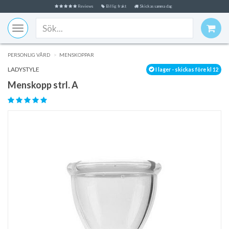
Reviews
Billig frakt
Skickas samma dag
Toggle
navigation
PERSONLIG VÅRD
MENSKOPPAR
LADYSTYLE
I lager - skickas före kl 12
Menskopp strl. A