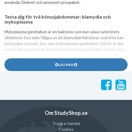
använda. Diskret och anonymt provpaket.
Testa dig för två könssjukdommar: klamydia och
mykoplasma
Mykoplasma genitalium är en bakterie som kan växa i urinrörets
slimhinnor hos män. Några av de klamydiainfektioner som inte kan
behandlas normalt, kan vara mykoplasma genitalium. Därför är det
en bra idé att använda detta kombinationstest istället för ett test
enbart för klamydia.
LÄS MER
Innehåll
Vi skickar ett diskret paket till dig, där följande ingår:
Bruksanvisning.
Provtagningsmaterial.
Frankerat returkuvert (som skickas till laboratorium).
Analyskod för provsvar på nätet.
Om StudyShop.se
Trygg e-handel
Säkert DNA hemtest/självtest
Cookies