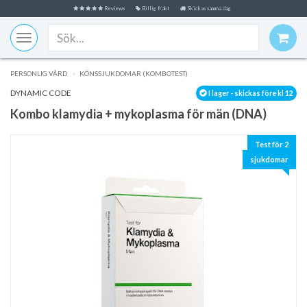
Reviews
Billig frakt
Skickas samma dag
Toggle
navigation
PERSONLIG VÅRD
KÖNSSJUKDOMAR (KOMBOTEST)
DYNAMIC CODE
I lager - skickas före kl 12
Kombo klamydia + mykoplasma för män (DNA)
Test för 2
sjukdomar