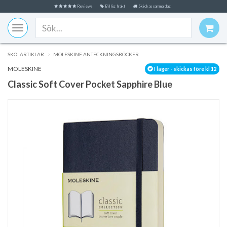
Reviews
Billig frakt
Skickas samma dag
Toggle
navigation
SKOLARTIKLAR
MOLESKINE ANTECKNINGSBÖCKER
MOLESKINE
I lager - skickas före kl 12
Classic Soft Cover Pocket Sapphire Blue