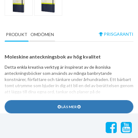
PRISGARANTI
PRODUKT
OMDÖMEN
Moleskine anteckningsbok av hög kvalitet
Detta enkla kreativa verktyg är inspirerat av de ikoniska
anteckningsböcker som används av många banbrytande
konstnärer, författare och tänkare under århundraden. Ett bärbart
tomt utrymme som bjuder in dig att bli en del av berättelsen genom
att lägga till dina egna ord, tankar och planer på de
elfenbensfärgade sidorna.
LÄS MER
Alla Moleskine anteckningsböcker i Classic-serien är FSC-märkta,
har elastisk stängning, en expanderbar innerficka för lösa
anteckningar och idéer samt rundade hörn. Allt för att skapa de
bästa förutsättningarna för ditt skapade.