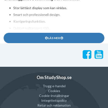
Stor lättläst display som kan vinklas.
Smart och professionell design.
Korrigeringsfunktion.
Dubbel nolltangent (00).
Skatteberäkning (+/-).
LÄS MER
Automatisk interpunktion.
Tretangentsminne.
Stora tangenter i plast.
Solcells- och batteridriven.
"Auto Power Off" / automatisk avstängning.
Om StudyShop.se
Trygg e-handel
Cookies
Cookie-inställningar
Integritetspolicy
Retur och reklamation