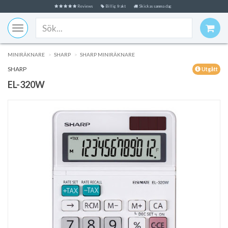
Reviews
Billig frakt
Skickas samma dag
Toggle
navigation
MINIRÄKNARE
SHARP
SHARP MINIRÄKNARE
SHARP
Utgått
EL-320W