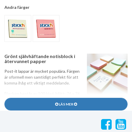
Andra färger
Grönt självhäftande notisblock i
återvunnet papper
Post-it lappar är mycket populära. Färgen
är oformell men samtidigt perfekt för att
komma ihåg ett viktigt meddelande.
Blocken består av 100 blad. Mått: 76 x 76
mm. Producerat i 100% återvunnet papper!
LÄS MER
Typ
Post-it / Sticky Note
Storlek
76 x 76 mm
Färg
Grön