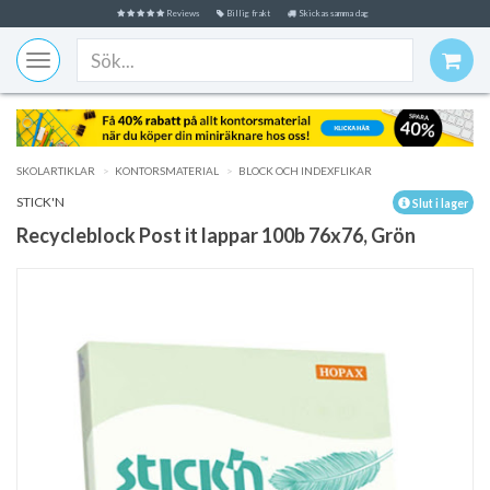
Reviews
Billig frakt
Skickas samma dag
Toggle
navigation
SKOLARTIKLAR
KONTORSMATERIAL
BLOCK OCH INDEXFLIKAR
STICK'N
Slut i lager
Recycleblock Post it lappar 100b 76x76, Grön