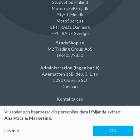
StudyShop Finland
MotorcykelGrej
.dk
Styrthjelm
.dk
MotoSport.se
EPITRADE Danmark
EPITRADE Sverige
StudyShop.se
M2 Trading Group ApS
DK40579850
Administration (ingen butik)
Agerhatten 16B, dep. 3, 1. tv.
5220 Odense SØ
Danmark
Kontakta oss
Vi samlar och bearbetar din personliga data i följande syften:
Analytics & Marketing
.
Läs mer
OK