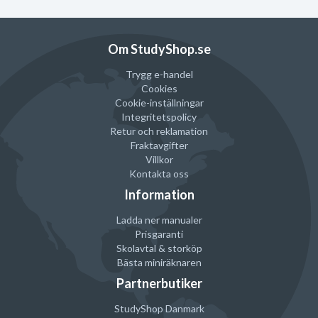
Sidor
100 st
Material
Återvunnet papper
Om StudyShop.se
Trygg e-handel
Cookies
Cookie-inställningar
Integritetspolicy
Retur och reklamation
Fraktavgifter
Villkor
Kontakta oss
Information
Ladda ner manualer
Prisgaranti
Skolavtal & storköp
Bästa miniräknaren
Partnerbutiker
StudyShop Danmark