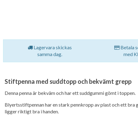
Lagervara skickas
Betala s
samma dag.
med Kl
Stiftpenna med suddtopp och bekvämt grepp
Denna penna är bekväm och har ett suddgummi gömt i toppen.
Blyertsstiftpennan har en stark pennkropp av plast och ett bra
ligger riktigt bra i handen.