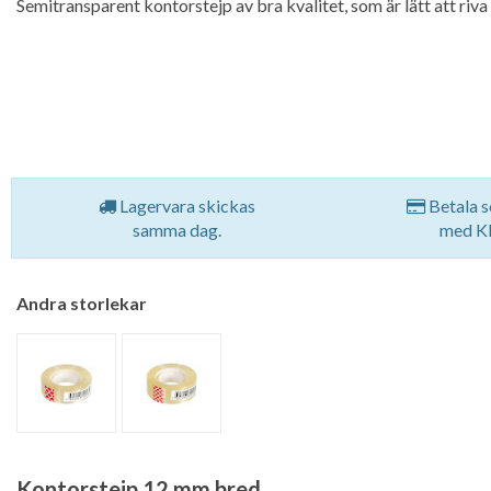
Semitransparent kontorstejp av bra kvalitet, som är lätt att riv
Lagervara skickas
Betala s
samma dag.
med Kl
Andra storlekar
Kontorstejp 12 mm bred