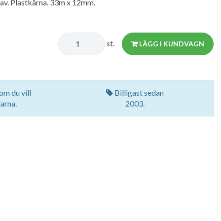
a av. Plastkärna. 33m x 12mm.
st.
LÄGG I KUNDVAGN
om du vill
Billigast sedan
arna.
2003.