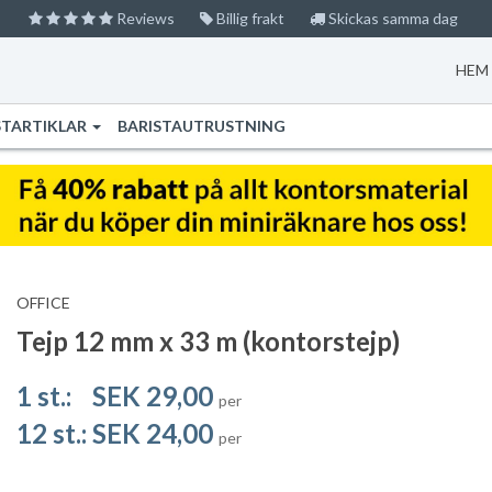
Reviews
Billig frakt
Skickas samma dag
HEM
STARTIKLAR
BARISTAUTRUSTNING
OFFICE
Tejp 12 mm x 33 m (kontorstejp)
1 st.:
SEK 29,00
per
12 st.:
SEK 24,00
per