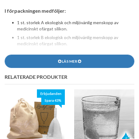
I förpackningen medföljer:
1 st. storlek A ekologisk och miljövänlig menskopp av
medicinskt ofärgat silikon.
1 st. storlek B ekologisk och miljövänlig menskopp av
medicinskt ofärgat silikon.
1 st. hållbar och neutral förvaringspåse av bomull.
1 instruktionsfolder, som bör läsas innan användning.
LÄS MER
Levereras i en snygg box av återanvänt papper.
RELATERADE PRODUKTER
Miljövänlig menskopp
LadyCup är vår mest ekologiska och miljövänliga menskopp.
Erbjudanden
Tillverkad av det danska företaget Nord Biocare av 100%
Spara 43%
medicinskt silikon och fri från skadliga, hormonstörande och
allergiframkallande ämnen. Koppen är också fri från skadliga
ftalater, som kan upptas av kroppen.
Ett sundare alternativ till bindor och tamponger