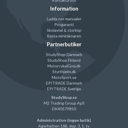
Kontakta oss
Upp till 12 timmars bruk.
Information
Kan användas under natten.
Efter tillvänjning är koppen bekväm att använda - även under
Ladda ner manualer
träning och annan fysisk aktivitet.
Prisgaranti
Hållbar i upp till 10 år.
Skolavtal & storköp
Bästa miniräknaren
Sundare för kroppen, inga kemikalier.
Partnerbutiker
Miljövänlig.
Ett billigare alternativ till traditionella mensskydd.
StudyShop Danmark
StudyShop Finland
MotorcykelGrej
.dk
Välj rätt storlek
Styrthjelm
.dk
I tabellen nedan har vi gjort en översikt för att vägleda dig till rätt
MotoSport.se
storlek.
EPITRADE Danmark
EPITRADE Sverige
Vi rekommenderar att man köper båda storlekarna (
här
) och provar
StudyShop.se
sig fram.
M2 Trading Group ApS
DK40579850
Administration (ingen butik)
Lätt till normal
Kraftig
menstruationsblödning
menstruationsblödning
Agerhatten 16B, dep. 3, 1. tv.