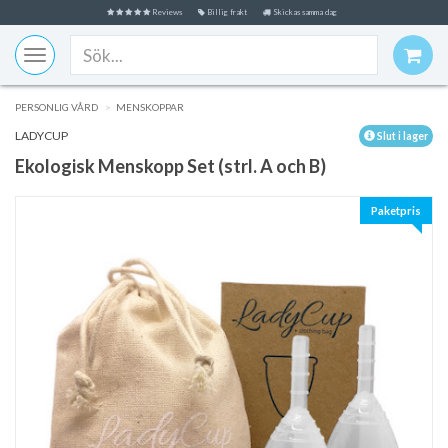
Reviews
Billig frakt
Skickas samma dag
Toggle
navigation
PERSONLIG VÅRD
MENSKOPPAR
LADYCUP
Slut i lager
Ekologisk Menskopp Set (strl. A och B)
Paketpris